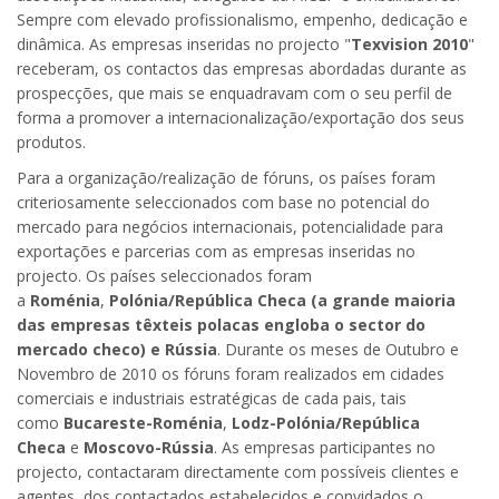
Sempre com elevado profissionalismo, empenho, dedicação e
dinâmica. As empresas inseridas no projecto "
Texvision 2010
"
receberam, os contactos das empresas abordadas durante as
prospecções, que mais se enquadravam com o seu perfil de
forma a promover a internacionalização/exportação dos seus
produtos.
Para a organização/realização de fóruns, os países foram
criteriosamente seleccionados com base no potencial do
mercado para negócios internacionais, potencialidade para
exportações e parcerias com as empresas inseridas no
projecto. Os países seleccionados foram
a
Roménia
,
Polónia/República Checa (a grande maioria
das empresas têxteis polacas engloba o sector do
mercado checo) e Rússia
. Durante os meses de Outubro e
Novembro de 2010 os fóruns foram realizados em cidades
comerciais e industriais estratégicas de cada pais, tais
como
Bucareste-Roménia
,
Lodz-Polónia/República
Checa
e
Moscovo-Rússia
. As empresas participantes no
projecto, contactaram directamente com possíveis clientes e
agentes, dos contactados estabelecidos e convidados o