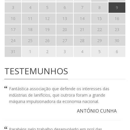
3
4
5
6
7
8
9
10
11
12
13
14
15
16
17
18
19
20
21
22
23
24
25
26
27
28
29
30
31
1
2
3
4
5
6
TESTEMUNHOS
Fantástica associação que defende os interesses das
indústrias de lanifícios, que outrora foram a grande
máquina impulsionadora da economia nacional.
ANTÓNIO CUNHA
Parabéns pelo trabalho desenvolvido em prol das