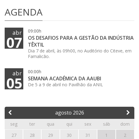
AGENDA
09:00h
abr
07
OS DESAFIOS PARA A GESTÃO DA INDÚSTRIA
TÊXTIL
Dia 7 de abril, às 09h00, no Auditório do Citeve, em
Famalicão.
00:00h
abr
05
SEMANA ACADÉMICA DA AAUBI
De 5 a 9 de abril no Pavilhão da ANIL
agosto
2026
seg
ter
qua
qui
sex
sáb
dom
27
28
29
30
31
1
2