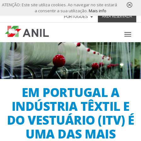
ATENÇÃO: Este site utiliza cookies. Ao navegar no site estará
a consentir a sua utilização.
Mais info
ÁREA RESERVADA
PORTUGUÊS
EM PORTUGAL A
INDÚSTRIA TÊXTIL E
DO VESTUÁRIO (ITV) É
UMA DAS MAIS